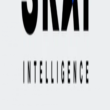
2026.07.27
공지사항
｜
[스카이인텔리전스] 외부감사인 선임 통지
Technology
Synthetic Data Solution
Content Solution
Work
News
Contact Us
(주)스카이인텔리전스
대표자
이재철
사업자등록번호
294-88-03070
주소
서울특별시 강남구 테헤란로 516 정헌빌딩 4층, 스카이
인텔리전스 (우)06180
문의 메일
contact@skaiintelligence.co.kr