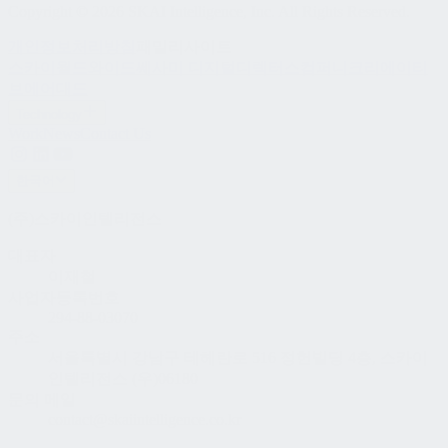
Copyright © 2026 SKAI Intelligence, Inc. All Rights Reserved.
개인정보처리방침
패밀리사이트
스카이월드와이드
쎄사미 디지털
디렉터스컴퍼니
크리에이티
브에어
대드
Technology
Work
News
Contact Us
한국어
(주)스카이인텔리전스
대표자
이재철
사업자등록번호
294-88-03070
주소
서울특별시 강남구 테헤란로 516 정헌빌딩 4층, 스카이
인텔리전스 (우)06180
문의 메일
contact@skaiintelligence.co.kr